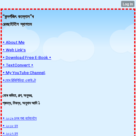
“কন্দৰ্পজিৎ কল্লোল”ৰ
ৱেবছাইটলৈ স্বাগতম
• About Me
• Web Link's
• Download Free E-Book •
• TextConvert •
• My YouTube Channel;
•মোৰ ৱিকিপিডিয়া একাউণ্ট
মোৰ কবিতা, গল্প, অনুভৱ,
প্ৰবন্ধ, নিবন্ধ, অনুবাদ আদি ⤵️
• ২০১৯ চনৰ পৰা বৰ্তমানলৈ
• ২০১৮ চন
• ২০১৭ চন