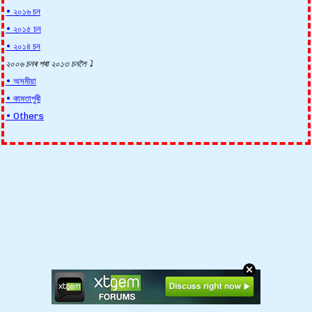
• ২০১৬ চন
• ২০১৫ চন
• ২০১৪ চন
২০০৬ চনৰ পৰা ২০১৩ চনলৈ ⤵️
• অসমীয়া
• কামতাপুৰী
• Others